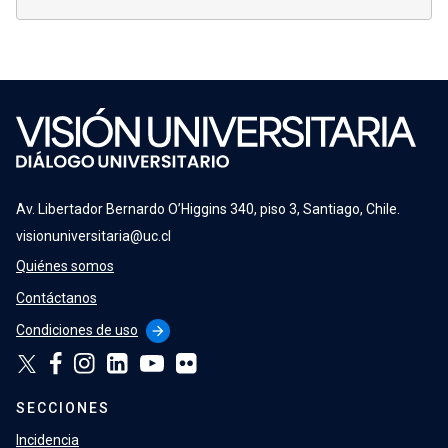
Av. Libertador Bernardo O’Higgins 340, piso 3, Santiago, Chile.
visionuniversitaria@uc.cl
Quiénes somos
Contáctanos
Condiciones de uso
arrow_forward
SECCIONES
Incidencia