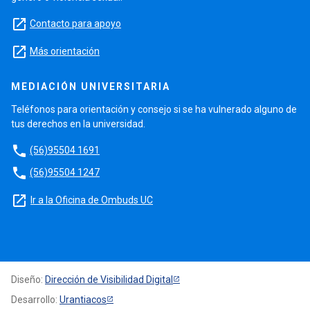
launch
Contacto para apoyo
launch
Más orientación
MEDIACIÓN UNIVERSITARIA
Teléfonos para orientación y consejo si se ha vulnerado alguno de
tus derechos en la universidad.
phone
(56)95504 1691
phone
(56)95504 1247
launch
Ir a la Oficina de Ombuds UC
Diseño:
Dirección de Visibilidad Digital
Desarrollo:
Urantiacos