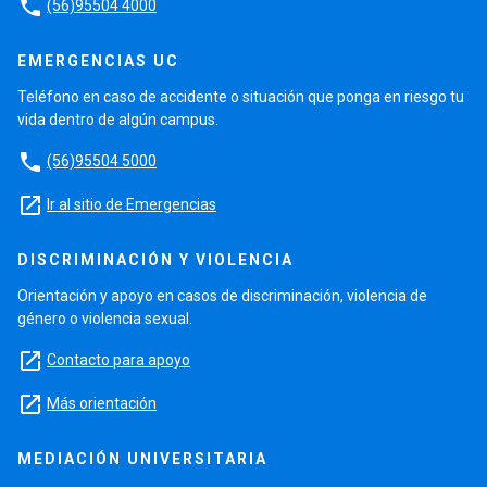
phone
(56)95504 4000
EMERGENCIAS UC
Teléfono en caso de accidente o situación que ponga en riesgo tu
vida dentro de algún campus.
phone
(56)95504 5000
launch
Ir al sitio de Emergencias
DISCRIMINACIÓN Y VIOLENCIA
Orientación y apoyo en casos de discriminación, violencia de
género o violencia sexual.
launch
Contacto para apoyo
launch
Más orientación
MEDIACIÓN UNIVERSITARIA