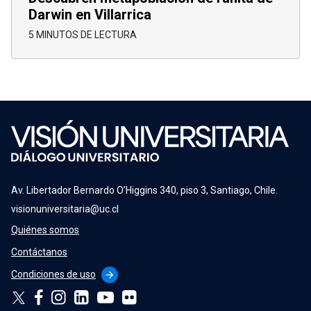
Darwin en Villarrica
5 MINUTOS DE LECTURA
Av. Libertador Bernardo O’Higgins 340, piso 3, Santiago, Chile.
visionuniversitaria@uc.cl
Quiénes somos
Contáctanos
Condiciones de uso
arrow_forward