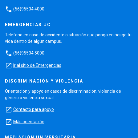
phone
(56)95504 4000
EMERGENCIAS UC
Teléfono en caso de accidente o situación que ponga en riesgo tu
vida dentro de algún campus.
phone
(56)95504 5000
launch
Ir al sitio de Emergencias
DISCRIMINACIÓN Y VIOLENCIA
Orientación y apoyo en casos de discriminación, violencia de
género o violencia sexual.
launch
Contacto para apoyo
launch
Más orientación
MEDIACIÓN UNIVERSITARIA