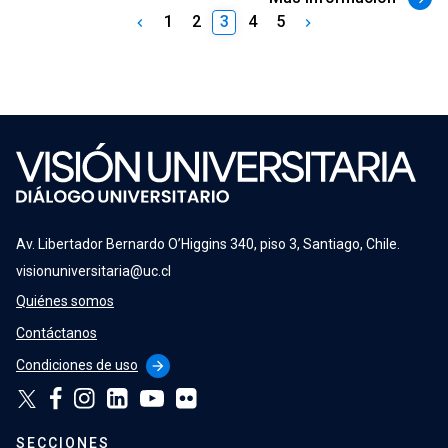
Paginación
1
2
3
4
5
keyboard_arrow_left
keyboard_arrow_right
de
entradas
Av. Libertador Bernardo O’Higgins 340, piso 3, Santiago, Chile.
visionuniversitaria@uc.cl
Quiénes somos
Contáctanos
Condiciones de uso
arrow_forward
SECCIONES