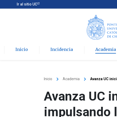
Ir al sitio UC
Inicio
Incidencia
Academia
keyboard_arrow_right
keyboard_arrow_right
Inicio
Academia
Avanza UC inici
Avanza UC in
impulsando l