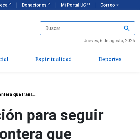
teca
Donaciones
Mi Portal UC
Correo
arrow_drop_down
Jueves
, 6 de agosto, 2026
cial
Espiritualidad
Deportes
ntera que trans...
ión para seguir
rontera que