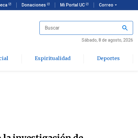
teca
Donaciones
Mi Portal UC
Correo
arrow_drop_down
Sábado
, 8 de agosto, 2026
cial
Espiritualidad
Deportes
 la investigación de