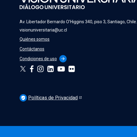
Av. Libertador Bernardo O’Higgins 340, piso 3, Santiago, Chile
visionuniversitaria@uc.cl
Quiénes somos
Contáctanos
Condiciones de uso
arrow_forward
Políticas de Privacidad
verified_user