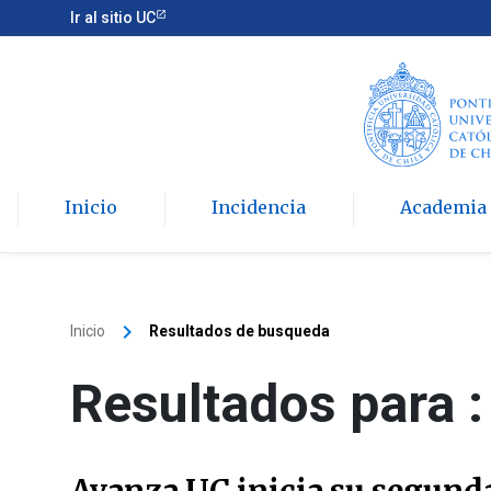
Ir al sitio UC
Inicio
Incidencia
Academia
keyboard_arrow_right
Inicio
Resultados de busqueda
Resultados para :
Avanza UC inicia su segunda